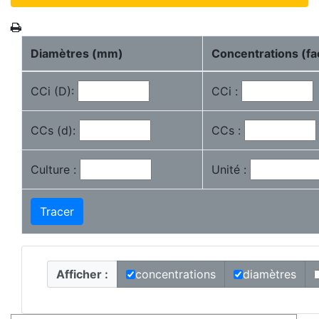
Diamètres (mm)
Concentrations (fac
CCi (D):
CCi :
CCs (d):
CCs :
Culture :
Unité :
Tracer
Afficher :
concentrations
diamètres